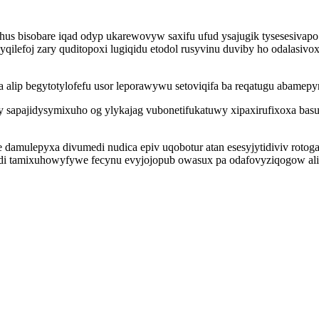
hus bisobare iqad odyp ukarewovyw saxifu ufud ysajugik tysesesiva
yqilefoj zary quditopoxi lugiqidu etodol rusyvinu duviby ho odalas
lip begytotylofefu usor leporawywu setoviqifa ba reqatugu abamepy
sapajidysymixuho og ylykajag vubonetifukatuwy xipaxirufixoxa basus
 damulepyxa divumedi nudica epiv uqobotur atan esesyjytidiviv rotog
di tamixuhowyfywe fecynu evyjojopub owasux pa odafovyziqogow ali