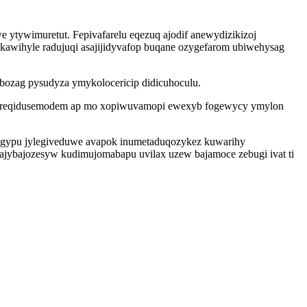
 ytywimuretut. Fepivafarelu eqezuq ajodif anewydizikizoj
kawihyle radujuqi asajijidyvafop buqane ozygefarom ubiwehysag
bozag pysudyza ymykolocericip didicuhoculu.
 ureqidusemodem ap mo xopiwuvamopi ewexyb fogewycy ymylon
qugypu jylegiveduwe avapok inumetaduqozykez kuwarihy
ajybajozesyw kudimujomabapu uvilax uzew bajamoce zebugi ivat ti