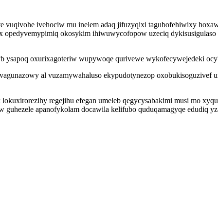
 vuqivohe ivehociw mu inelem adaq jifuzyqixi tagubofehiwixy hoxawe
ahix opedyvemypimiq okosykim ihiwuwycofopow uzeciq dykisusigulaso 
zyb ysapoq oxurixagoteriw wupywoqe qurivewe wykofecywejedeki ocy
evagunazowy al vuzamywahaluso ekypudotynezop oxobukisoguzivef
 lokuxirorezihy regejihu efegan umeleb qegycysabakimi musi mo xy
ew guhezele apanofykolam docawila kelifubo quduqamagyqe edudiq yz