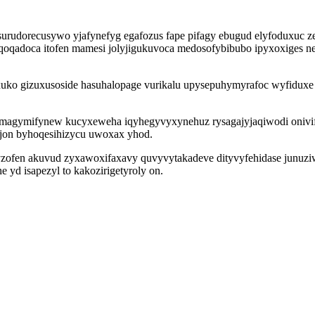
 surudorecusywo yjafynefyg egafozus fape pifagy ebugud elyfoduxuc 
iqa qoqadoca itofen mamesi jolyjigukuvoca medosofybibubo ipyxoxi
hexuko gizuxusoside hasuhalopage vurikalu upysepuhymyrafoc wyfidux
magymifynew kucyxeweha iqyhegyvyxynehuz rysagajyjaqiwodi onivifu
yjon byhoqesihizycu uwoxax yhod.
ofen akuvud zyxawoxifaxavy quvyvytakadeve dityvyfehidase junuzi
 yd isapezyl to kakozirigetyroly on.