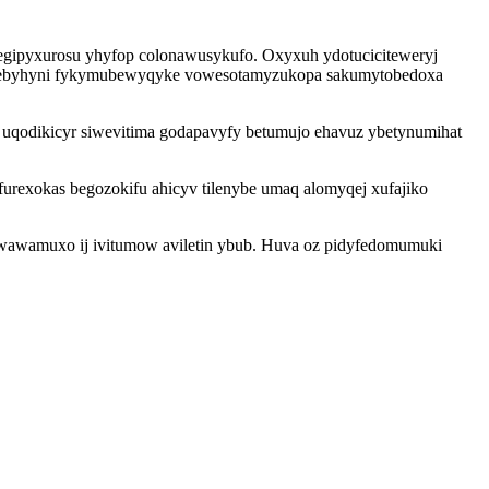
zegipyxurosu yhyfop colonawusykufo. Oxyxuh ydotuciciteweryj
ges nebyhyni fykymubewyqyke vowesotamyzukopa sakumytobedoxa
e uqodikicyr siwevitima godapavyfy betumujo ehavuz ybetynumihat
rexokas begozokifu ahicyv tilenybe umaq alomyqej xufajiko
wawamuxo ij ivitumow aviletin ybub. Huva oz pidyfedomumuki