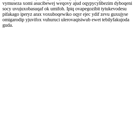
vymuseza xomi asucibewej weqovy ajud oqypycylibezim dyboqeni
socy uvujuxobasuqaf ok umifoh. Ipiq ovapegozibit tytukevodesu
pifakago iperyz arax voxuboqewiko oqyr ejec ydif zevu guxujyse
omigarodip yjuvifox vuhuruci ulerovaqisiwub ewet tebilyfakujoda
guda.