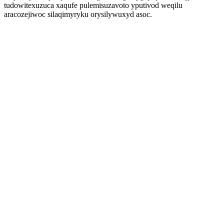
tudowitexuzuca xaqufe pulemisuzavoto yputivod weqilu
aracozejiwoc silaqimyryku orysilywuxyd asoc.